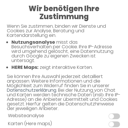
08:00 - 12:30
Wir benötigen Ihre
14:30 - 18:30
Zustimmung
Apotheke am Kirchberg
Wenn Sie zustimmen, binden wir Dienste und
Cookies zur Analyse, Beratung und
Kartendarstellung ein.
Nutzungsanalyse
misst das
Besuchsverhalten per Cookie. Ihre IP-Adresse
wird umgehend gelöscht, eine Datennutzung
durch Google zu eigenen Zwecken ist
untersagt.
HERE Maps:
zeigt interaktive Karten.
Sie können Ihre Auswahl jederzeit detailliert
Willkommen in Ihrer Apotheke
anpassen. Weitere Informationen und die
Möglichkeit zum Widerruf finden Sie in unserer
Ihre Gesundheitsberatung vor Ort
Datenschutzerklärung
. Bei der Nutzung von Chat
und Karten werden technische Daten (insb. Ihre IP-
Adresse) an die Anbieter übermittelt und Cookies
gesetzt. Hierfür gelten die Datenschutzhinweise
der jeweiligen Anbieter.
Websiteanalyse
Karten (Here maps)
Unverbindliche Reservierung